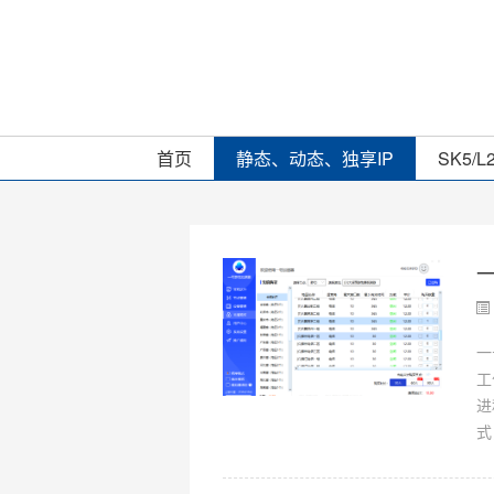
首页
静态、动态、独享IP
SK5/L
一
工
进
式