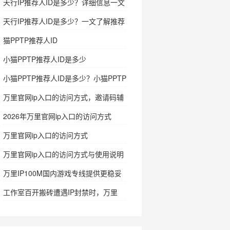
天行IP推荐人ID是多少？详细信息一文
看懂
天行IP推荐人ID是多少？一文了解推荐
人ID及使用信息
猫PPTP推荐人ID
小猫PPTP推荐人ID是多少
小猫PPTP推荐人ID是多少？小猫PPTP
怎么注册
万里官网ip入口的访问方式，邀请码辅
助确认入口
2026年万里官网ip入口的访问方式
万里官网ip入口的访问方式
万里官网ip入口的访问方式与使用说明
万里IP100M国内游戏专线提供更稳妥
的网络支持
工作室百开搬砖遭遇IP封禁时，万里
IP100M国内游戏专线的实用价值