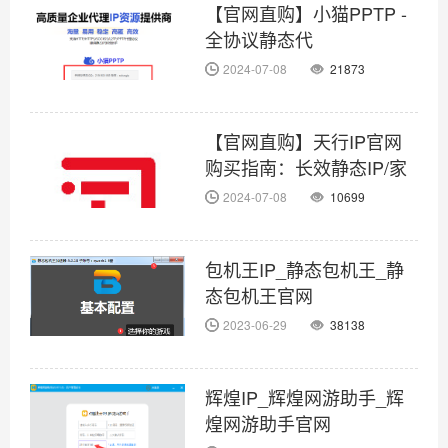
【官网直购】小猫PPTP -
全协议静态代
理/IPSK5/PPTP/L2TP一键
2024-07-08
21873
畅连！
【官网直购】天行IP官网
购买指南：长效静态IP/家
庭住宅IP，130+地区一键
2024-07-08
10699
畅连
包机王IP_静态包机王_静
态包机王官网
2023-06-29
38138
辉煌IP_辉煌网游助手_辉
煌网游助手官网